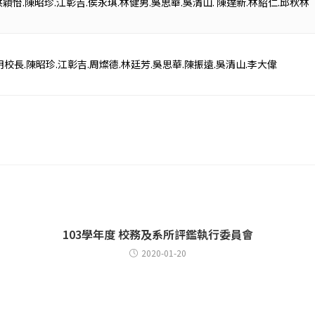
穎怡.陳昭珍.江彰吉.侯永琪.林健男.吳思華.吳清山. 陳達新.林紹仁.邱秋林
校長.陳昭珍.江彰吉.周燦德.林廷芳.吳思華.陳振遠.吳清山.李大偉
103學年度 校務及系所評鑑執行委員會
2020-01-20